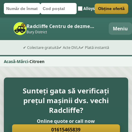
Alloys
Obține ofertă
Număr de înmatriculare
Cod poștal
Trimite formularul
Radcliffe Centru de dezmembrări auto
Meniu
Bury District
✔ Colectare gratuită
✔ Acte DVLA
✔ Plată instantă
Acasă
Mărci
Citroen
Sunteți gata să verificați
prețul mașinii dvs. vechi
Radcliffe?
Online quote or call now
01615465839