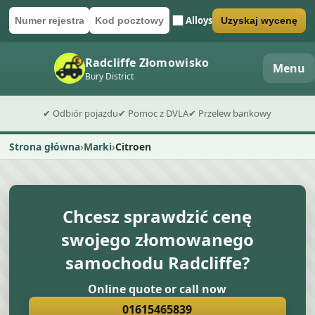
Alloys
Uzyskaj wycenę
Numer rejestracyjny
Kod pocztowy
Wyślij formularz wyceny
Radcliffe Złomowisko
Menu
Bury District
✔ Odbiór pojazdu
✔ Pomoc z DVLA
✔ Przelew bankowy
Strona główna
Marki
Citroen
Chcesz sprawdzić cenę
swojego złomowanego
samochodu Radcliffe?
Online quote or call now
01615465839