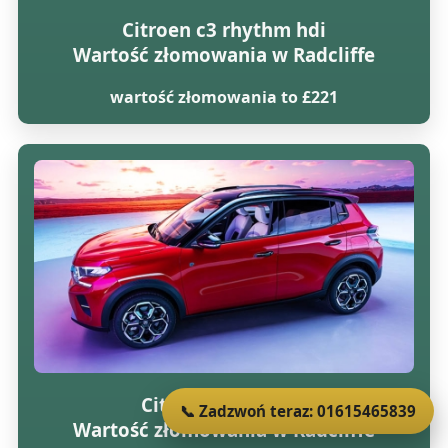
Citroen c3 rhythm hdi
Wartość złomowania w Radcliffe
wartość złomowania to £221
Citroen c3 vtr 16v
📞 Zadzwoń teraz: 01615465839
Wartość złomowania w Radcliffe