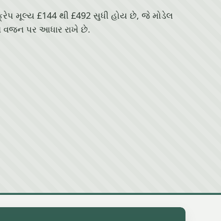
ક્રેપ મૂલ્ય £144 થી £492 સુધી હોય છે, જે મોડેલ
 વજન પર આધાર રાખે છે.