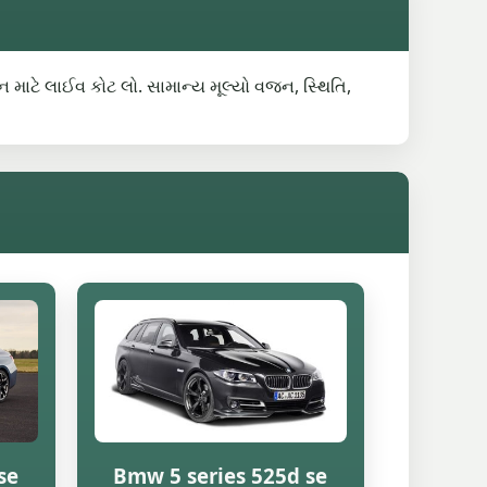
હન માટે લાઈવ કોટ લો. સામાન્ય મૂલ્યો વજન, સ્થિતિ,
se
Bmw 5 series 525d se