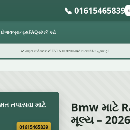
📞 01615465839
રજ
પો
ફો
 છે
ભાવ
બ્રાન્ડ્સ
FAQ
સંપર્ક કરો
✔ મફત કલેક્શન
✔ DVLA કાગળકામ
✔ તાત્કાલિક ચુકવણી
Bmw માટે Rad
િંમત તપાસવા માટે
મૂલ્ય – 2026 
01615465839