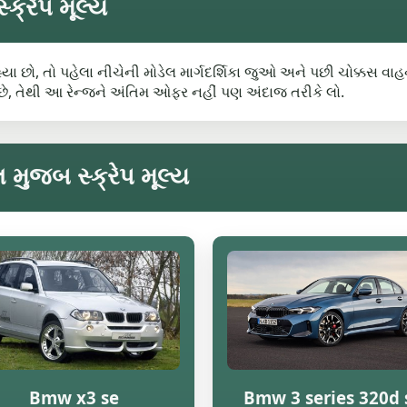
ક્રેપ મૂલ્ય
રહ્યા છો, તો પહેલા નીચેની મોડેલ માર્ગદર્શિકા જુઓ અને પછી ચોક્કસ વા
, તેથી આ રેન્જને અંતિમ ઓફર નહીં પણ અંદાજ તરીકે લો.
 મુજબ સ્ક્રેપ મૂલ્ય
Bmw x3 se
Bmw 3 series 320d 