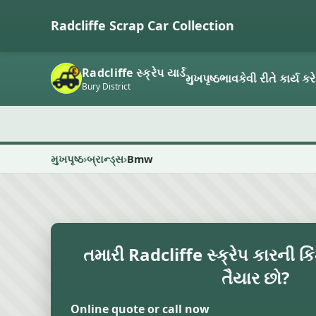
Radcliffe Scrap Car Collection
Radcliffe સ્ક્રેપ યાર્ડ
મુખપૃષ્ઠ
ભાવ
કેવી રીતે કાર્ય કરે
Bury District
મુખપૃષ્ઠ
બ્રાન્ડ્સ
Bmw
તમારી Radcliffe સ્ક્રેપ કારની ક
તૈયાર છો?
Online quote or call now