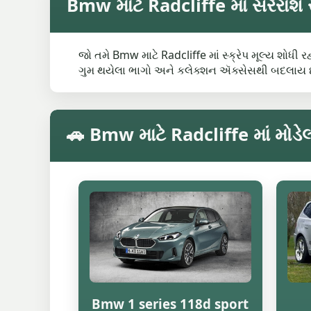
Bmw માટે Radcliffe માં સરેરાશ સ્
જો તમે Bmw માટે Radcliffe માં સ્ક્રેપ મૂલ્ય શોધી 
ગુમ થયેલા ભાગો અને કલેક્શન ઍક્સેસથી બદલાય છે
🚗 Bmw માટે Radcliffe માં મોડેલ
Bmw 1 series 118d sport