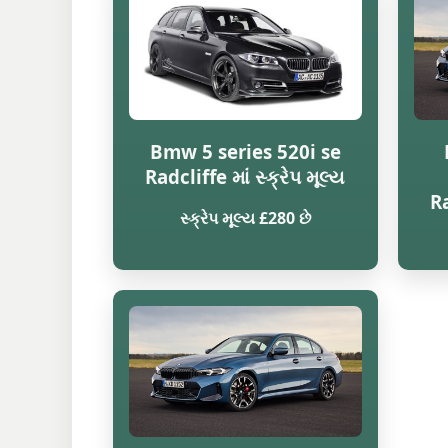
Bmw 5 series 520i se
Radcliffe માં સ્ક્રેપ મૂલ્ય
Ra
સ્ક્રેપ મૂલ્ય £280 છે