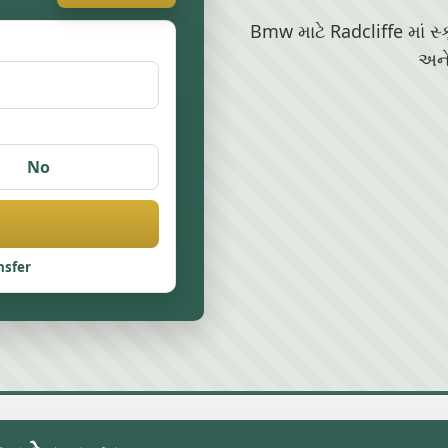
Bmw માટે Radcliffe માં સ્
અને
No
nsfer