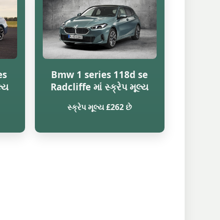
es
Bmw 1 series 118d se
લ્ય
Radcliffe માં સ્ક્રેપ મૂલ્ય
સ્ક્રેપ મૂલ્ય £262 છે