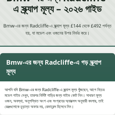
এ স্ক্র্যাপ মূল্য – ২০২৬ গাইড
Bmw-এর জন্য Radcliffe-এ স্ক্র্যাপ মূল্য £144 থেকে £492 পর্যন্ত
হয়, যা মডেল এবং ওজনের উপর নির্ভর করে।
Bmw-এর জন্য Radcliffe-এ গড় স্ক্র্যাপ
মূল্য
আপনি যদি Bmw-এর জন্য Radcliffe-এ স্ক্র্যাপ মূল্য খুঁজছেন, আগে নিচের
মডেল গাইড দেখুন, তারপর নির্দিষ্ট গাড়ির জন্য লাইভ কোট নিন। সাধারণ মূল্য
ওজন, অবস্থা, অনুপস্থিত অংশ এবং সংগ্রহের অ্যাক্সেস অনুযায়ী বদলায়, তাই
রেঞ্জগুলোকে চূড়ান্ত অফার নয়, রেফারেন্স হিসেবে নিন।