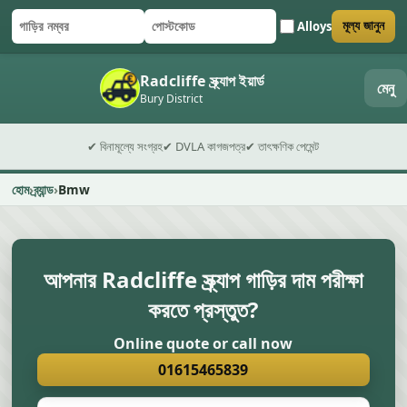
Alloys
মূল্য জানুন
গাড়ির নম্বর
পোস্টকোড
ফর্ম জমা দিন
Radcliffe স্ক্র্যাপ ইয়ার্ড
মেনু
Bury District
✔ বিনামূল্যে সংগ্রহ
✔ DVLA কাগজপত্র
✔ তাৎক্ষণিক পেমেন্ট
হোম
ব্র্যান্ড
Bmw
আপনার Radcliffe স্ক্র্যাপ গাড়ির দাম পরীক্ষা
করতে প্রস্তুত?
Online quote or call now
01615465839