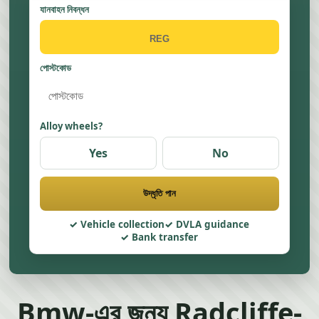
যানবাহন নিবন্ধন
পোস্টকোড
Alloy wheels?
Yes
No
উদ্ধৃতি পান
Vehicle collection
DVLA guidance
Bank transfer
Bmw-এর জন্য Radcliffe-