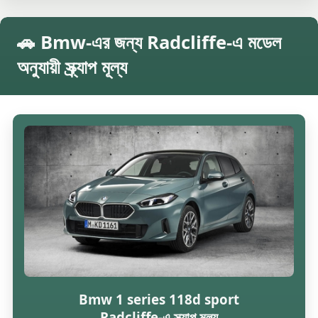
🚗 Bmw-এর জন্য Radcliffe-এ মডেল
অনুযায়ী স্ক্র্যাপ মূল্য
Bmw 1 series 118d sport
Radcliffe-এ স্ক্র্যাপ মূল্য