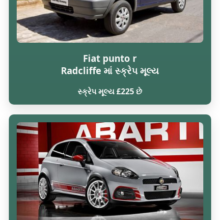
Fiat punto r
Radcliffe માં સ્ક્રેપ મૂલ્ય
સ્ક્રેપ મૂલ્ય £225 છે