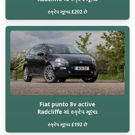
સ્ક્રેપ મૂલ્ય £202 છે
Fiat punto 8v active
Radcliffe માં સ્ક્રેપ મૂલ્ય
સ્ક્રેપ મૂલ્ય £192 છે