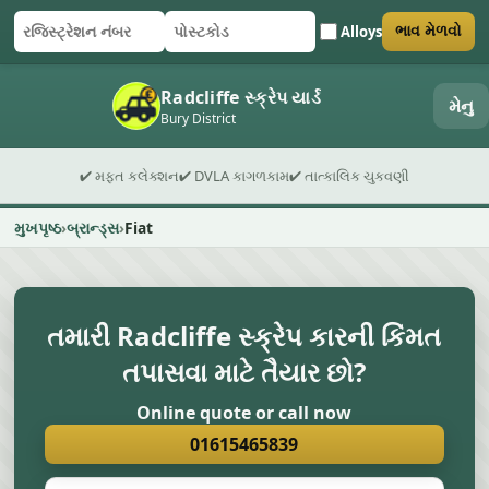
Alloys
ભાવ મેળવો
રજિસ્ટ્રેશન નંબર
પોસ્ટકોડ
ફોર્મ સબમિટ કરો
Radcliffe સ્ક્રેપ યાર્ડ
મેનુ
Bury District
✔ મફત કલેક્શન
✔ DVLA કાગળકામ
✔ તાત્કાલિક ચુકવણી
મુખપૃષ્ઠ
બ્રાન્ડ્સ
Fiat
તમારી Radcliffe સ્ક્રેપ કારની કિંમત
તપાસવા માટે તૈયાર છો?
Online quote or call now
01615465839