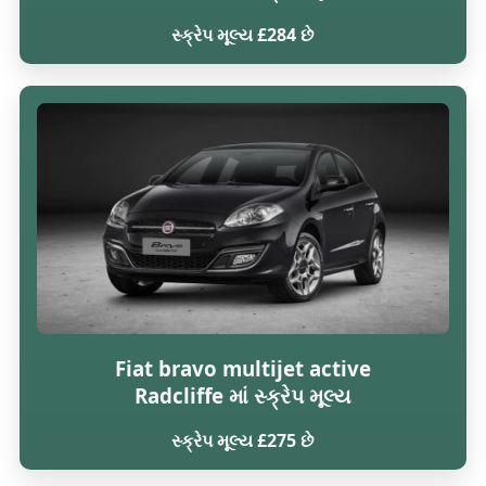
સ્ક્રેપ મૂલ્ય £284 છે
Fiat bravo multijet active
Radcliffe માં સ્ક્રેપ મૂલ્ય
સ્ક્રેપ મૂલ્ય £275 છે