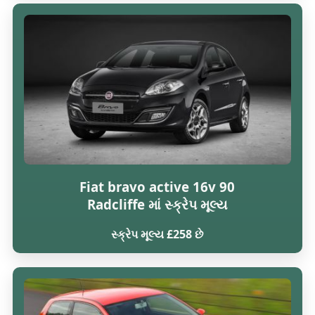
Fiat bravo active 16v 90
Radcliffe માં સ્ક્રેપ મૂલ્ય
સ્ક્રેપ મૂલ્ય £258 છે