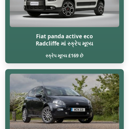
Fiat panda active eco
Radcliffe માં સ્ક્રેપ મૂલ્ય
સ્ક્રેપ મૂલ્ય £169 છે