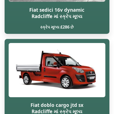
Fiat sedici 16v dynamic
Radcliffe માં સ્ક્રેપ મૂલ્ય
સ્ક્રેપ મૂલ્ય £286 છે
Fiat doblo cargo jtd sx
Radcliffe માં સ્ક્રેપ મૂલ્ય