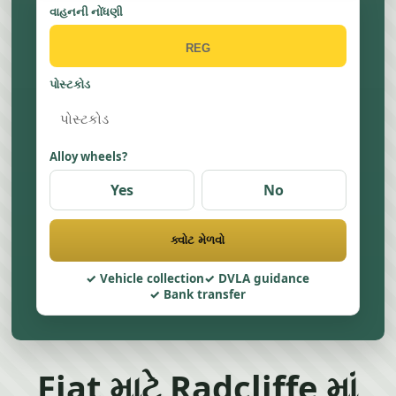
વાહનની નોંધણી
પોસ્ટકોડ
Alloy wheels?
Yes
No
ક્વોટ મેળવો
Vehicle collection
DVLA guidance
Bank transfer
Fiat માટે Radcliffe માં