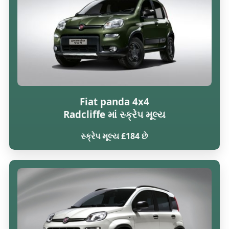
Fiat panda 4x4
Radcliffe માં સ્ક્રેપ મૂલ્ય
સ્ક્રેપ મૂલ્ય £184 છે