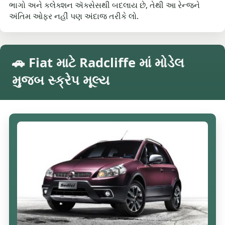
ભાગો અને કલેક્શન ઍક્સેસથી બદલાય છે, તેથી આ રેન્જને
અંતિમ ઓફર નહીં પણ અંદાજ તરીકે લો.
🚗 Fiat માટે Radcliffe માં મોડેલ
મુજબ સ્ક્રેપ મૂલ્ય