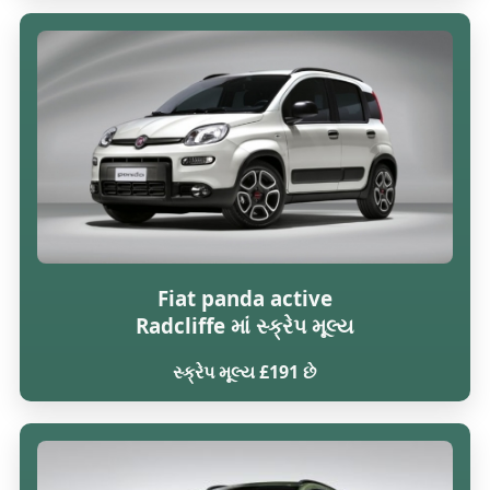
Fiat panda active
Radcliffe માં સ્ક્રેપ મૂલ્ય
સ્ક્રેપ મૂલ્ય £191 છે