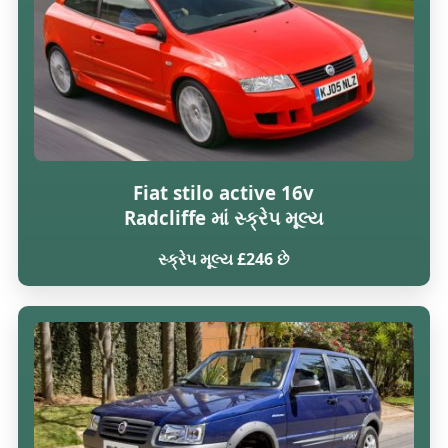
Fiat stilo active 16v
Radcliffe માં સ્ક્રેપ મૂલ્ય
સ્ક્રેપ મૂલ્ય £246 છે