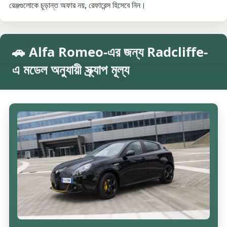
রেঞ্জগুলোকে চূড়ান্ত অফার নয়, রেফারেন্স হিসেবে নিন।
🚗 Alfa Romeo-এর জন্য Radcliffe-
এ মডেল অনুযায়ী স্ক্র্যাপ মূল্য