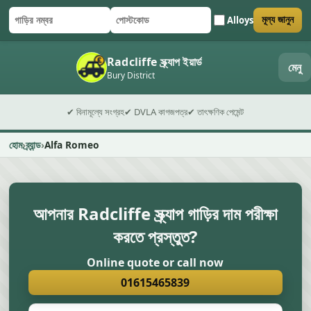
Alloys
মূল্য জানুন
গাড়ির নম্বর
পোস্টকোড
ফর্ম জমা দিন
Radcliffe স্ক্র্যাপ ইয়ার্ড
মেনু
Bury District
✔ বিনামূল্যে সংগ্রহ
✔ DVLA কাগজপত্র
✔ তাৎক্ষণিক পেমেন্ট
হোম
ব্র্যান্ড
Alfa Romeo
আপনার Radcliffe স্ক্র্যাপ গাড়ির দাম পরীক্ষা
করতে প্রস্তুত?
Online quote or call now
01615465839